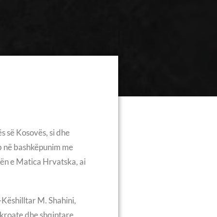
ës së Kosovës, si dhe
reb në bashkëpunim me
ën e Matica Hrvatska, ai
ëshilltar M. Shahini,
 kroate dhe shqiptare,