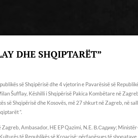
LAY DHE SHQIPTARËT”
publikës së Shqipërisë dhe 4 vjetorin e Pavarësisë së Republik
 Milan Šufflay, Këshilli i Shqipërisë Pakica Kombëtare në Zag
s së Shqipërisë dhe Kosovës, më 27 shkurt në Zagreb, në sall
iptarët “.
 Zagreb, Ambasador, HE EP Qazimi, N.E. В.Садику; Ministër-K
ë Kulturës të Republikës së Kroacisë; përfaqësues të shoqatave