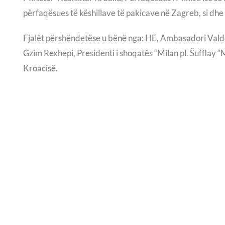
përfaqësues të këshillave të pakicave në Zagreb, si dhe 
Fjalët përshëndetëse u bënë nga: HE, Ambasadori Valdet
Gzim Rexhepi, Presidenti i shoqatës “Milan pl. Šufflay “
Kroacisë.
Ligjërues të simpoziumit ishin: Prof. Emeritus Zvonimir 
Jurčević, Akademik Pajazit Nushi, Prof. Dr. Aleksandar
Midis temave të leksionit, ndër të tjera, simpatia e Dr. 
argumentimi shkencor i tezës së tij mbi origjinën e drejtp
këto. dr. sc Milan Shufflay mbrojti deri në fund të jetës së
Me vdekjen e Dr. Shuffley, albanologjia ka humbur një nga
pothuajse të pazëvendësueshëm. Për nder të punës së k