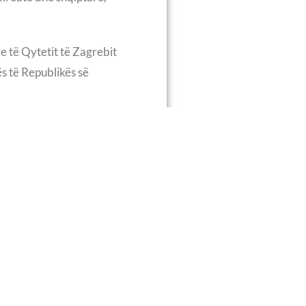
e të Qytetit të Zagrebit
ës të Republikës së
oacisë, Prof. Dr. Josip
 E. Dr. Pëllumb Qazimi.
ërinë, pranimi dhe
erritoret shqiptare, ishin
vlerë të lartë dhe