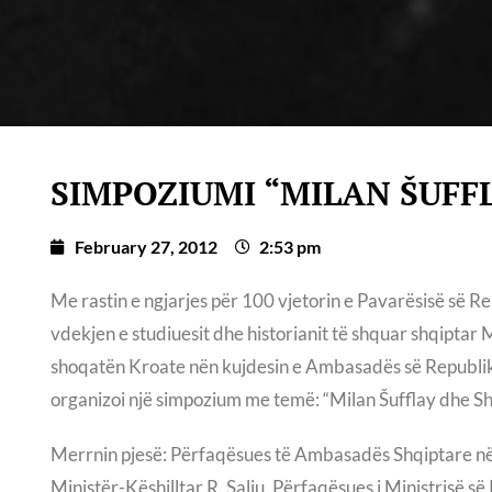
SIMPOZIUMI “MILAN ŠUFF
February 27, 2012
2:53 pm
Me rastin e ngjarjes për 100 vjetorin e Pavarësisë së Re
vdekjen e studiuesit dhe historianit të shquar shqiptar
shoqatën Kroate nën kujdesin e Ambasadës së Republikë
organizoi një simpozium me temë: “Milan Šufflay dhe Shq
Merrnin pjesë: Përfaqësues të Ambasadës Shqiptare në
Ministër-Këshilltar R. Saliu, Përfaqësues i Ministrisë s