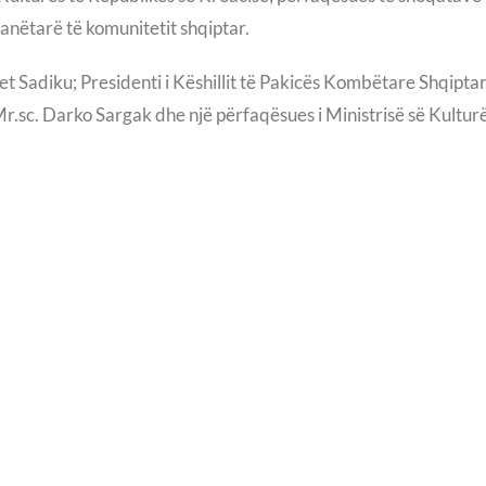
anëtarë të komunitetit shqiptar.
 Sadiku; Presidenti i Këshillit të Pakicës Kombëtare Shqiptar
Mr.sc. Darko Sargak dhe një përfaqësues i Ministrisë së Kultur
Šeparović – ish Ministër i Punëve të Jashtme të Republikës së Kr
 Stipčević, Prof. Dr. Zef Mirdita dhe Shqiptari Ambasadori, HE
Milan Shufflay për popullin shqiptar, lidhjet e ngushta me Shqip
ërdrejtë të shqiptarëve nga ilirët, si dhe autoktonia e tyre në t
 tij.
 imituesit e saj kryesorë, studimet e të cilit janë edhe sot me 
ëtij të famshmi