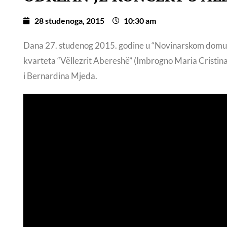
28 studenoga, 2015
10:30 am
Dana 27. studenog 2015. godine u “Novinarskom domu”
kvarteta “Vëllezrit Abereshë” (Imbrogno Maria Cristina,
i Bernardina Mjeda.