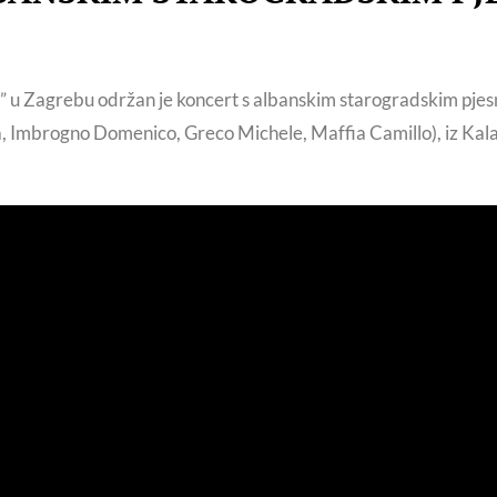
 u Zagrebu održan je koncert s albanskim starogradskim pj
 Imbrogno Domenico, Greco Michele, Maffia Camillo), iz Kalabri