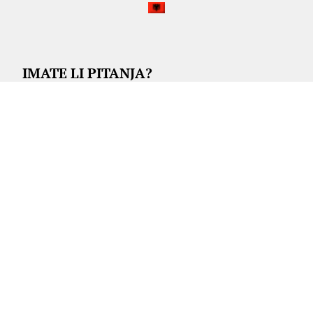
IMATE LI PITANJA?
Klementa Crnčića 41, 10000 Zagreb
+385-(0)1-55-66-534
+385-(0)1-655-82-80
ured.vanmgz@gmail.com
PON - PET: 08:00 - 16:00
© 2021 Vijeće albanske nacionalne manjine Grada Zagreba.
©2021.
APLIKACIJE
.HR