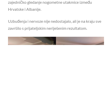
zajedničko gledanje nogometne utakmice između
Hrvatske i Albanije.
Uzbuđenja i nervoze nije nedostajalo, ali je na kraju sve
završilo s prijateljskim neriješenim rezultatom.
Turistička šetnja Zagrebom na albanskom jeziku
Ljetna škola za učenike nastave albanskog jezika u Hrvatskoj