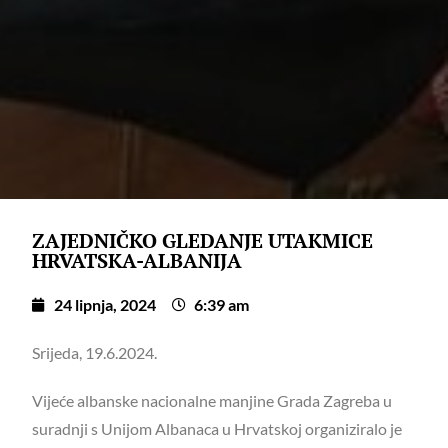
ZAJEDNIČKO GLEDANJE UTAKMICE
HRVATSKA-ALBANIJA
24 lipnja, 2024
6:39 am
Srijeda, 19.6.2024.
Vijeće albanske nacionalne manjine Grada Zagreba u
suradnji s Unijom Albanaca u Hrvatskoj organiziralo je