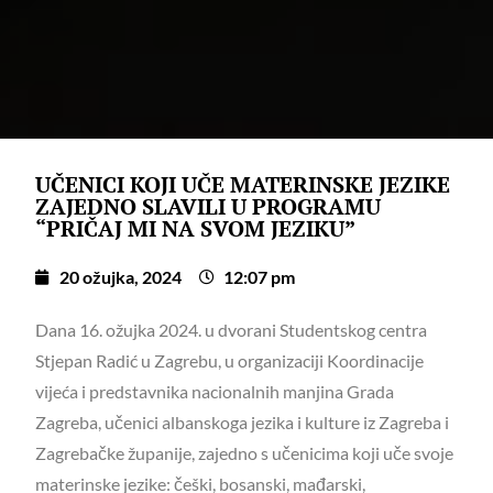
UČENICI KOJI UČE MATERINSKE JEZIKE
ZAJEDNO SLAVILI U PROGRAMU
“PRIČAJ MI NA SVOM JEZIKU”
20 ožujka, 2024
12:07 pm
Dana 16. ožujka 2024. u dvorani Studentskog centra
Stjepan Radić u Zagrebu, u organizaciji Koordinacije
vijeća i predstavnika nacionalnih manjina Grada
Zagreba, učenici albanskoga jezika i kulture iz Zagreba i
Zagrebačke županije, zajedno s učenicima koji uče svoje
materinske jezike: češki, bosanski, mađarski,