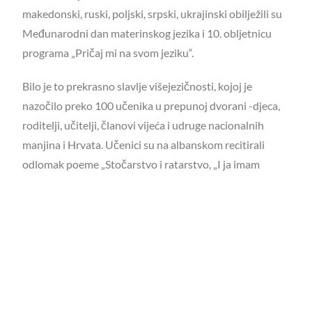
makedonski, ruski, poljski, srpski, ukrajinski obilježili su
Međunarodni dan materinskog jezika i 10. obljetnicu
programa „Pričaj mi na svom jeziku“.
Bilo je to prekrasno slavlje višejezičnosti, kojoj je
nazočilo preko 100 učenika u prepunoj dvorani -djeca,
roditelji, učitelji, članovi vijeća i udruge nacionalnih
manjina i Hrvata. Učenici su na albanskom recitirali
odlomak poeme „Stočarstvo i ratarstvo, „I ja imam
pravo!“, „Abetare“, „Glavna riječ“, dok je Hira, djevojčica
predškolskog uzrasta otpjevala pjesmu „Moje srce kuca
za Albaniju“, što se jako svidjelo publici i bilo popraćeno
ovacijama publike.
Program su pozdravili predsjednik Koordinacije vijeća i
predstavnika nacionalnih manjina Zagreba Armin