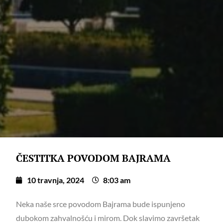
ČESTITKA POVODOM BAJRAMA
10 travnja, 2024
8:03 am
Neka naše srce povodom Bajrama bude ispunjeno
dubokom zahvalnošću i mirom. Dok slavimo završetak