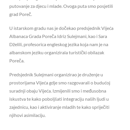
putovanje za djecu i mlade. Ovoga puta smo posjetili
grad Poreč.
U istarskom gradu nas je dočekao predsjednik Vijeća
Albanaca Grada Poreča Idriz Sulejmani, kao i Sara
Dželili, profesorica engleskog jezika koja nam je na
albanskom jeziku organizirala turistički obilazak
Poreča.
Predsjednik Sulejmani organizirao je druženje u
prostorijama Vijeća gdje smo razgovarali o budućoj
suradnji obaju Vijeća. Izmijenili smo i međusobna
iskustva te kako poboljšati integraciju naših ljudi u
zajednicu, kao i aktiviranje mladih te kako spriječiti
njihovi asimilaciju.
Nakon razgledavanja grada uputili smo se na zajednički