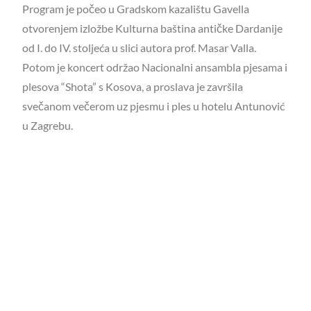
Program je počeo u Gradskom kazalištu Gavella
otvorenjem izložbe Kulturna baština antičke Dardanije
od I. do IV. stoljeća u slici autora prof. Masar Valla.
Potom je koncert održao Nacionalni ansambla pjesama i
plesova “Shota” s Kosova, a proslava je završila
svečanom večerom uz pjesmu i ples u hotelu Antunović
u Zagrebu.
Na kraju su podijeljene i zahvalnice bivšim
predsjednicima i članovima društva koji su djelovali u
posljednjih deset godina.
Ovim putem želimo čestitati udruzi proslavu godišnjice,
a novoj predsjednici Gentiani Lleshdedaj, koja je ujedno
i zamjenica predsjednika Vijeća, poželjujemo puno
uspjeha u daljnjem radu.