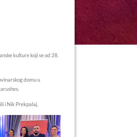
nske kulture koji se od 28.
novinarskog domu u
garushes.
i i Nik Prekpalaj.