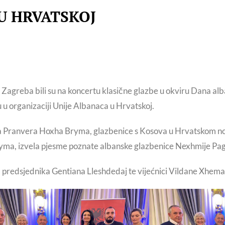
U HRVATSKOJ
agreba bili su na koncertu klasične glazbe u okviru Dana alba
u organizaciji Unije Albanaca u Hrvatskoj.
stica Pranvera Hoxha Bryma, glazbenice s Kosova u Hrvatskom 
Bryma, izvela pjesme poznate albanske glazbenice Nexhmije Pa
a predsjednika Gentiana Lleshdedaj te vijećnici Vildane Xhemail