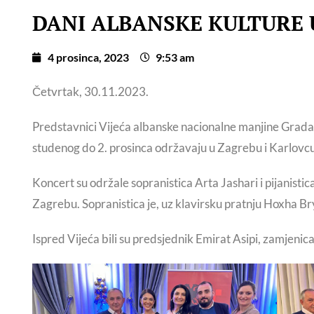
DANI ALBANSKE KULTURE 
4 prosinca, 2023
9:53 am
Četvrtak, 30.11.2023.
Predstavnici Vijeća albanske nacionalne manjine Grada Z
studenog do 2. prosinca održavaju u Zagrebu i Karlovcu 
Koncert su održale sopranistica Arta Jashari i pijani
Zagrebu. Sopranistica je, uz klavirsku pratnju Hoxha 
Ispred Vijeća bili su predsjednik Emirat Asipi, zamjenic