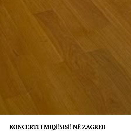
KONCERTI I MIQËSISË NË ZAGREB