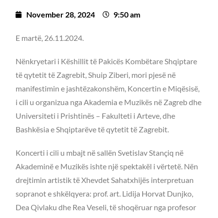
November 28, 2024
9:50 am
E martë, 26.11.2024.
Nënkryetari i Këshillit të Pakicës Kombëtare Shqiptare
të qytetit të Zagrebit, Shuip Ziberi, mori pjesë në
manifestimin e jashtëzakonshëm, Koncertin e Miqësisë,
i cili u organizua nga Akademia e Muzikës në Zagreb dhe
Universiteti i Prishtinës – Fakulteti i Arteve, dhe
Bashkësia e Shqiptarëve të qytetit të Zagrebit.
Koncerti i cili u mbajt në sallën Svetislav Stançiq në
Akademinë e Muzikës ishte një spektakël i vërtetë. Nën
drejtimin artistik të Xhevdet Sahatxhijës interpretuan
sopranot e shkëlqyera: prof. art. Lidija Horvat Dunjko,
Dea Qivlaku dhe Rea Veseli, të shoqëruar nga profesor