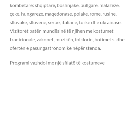
kombëtare: shqiptare, boshnjake, bullgare, malazeze,
çeke, hungareze, maqedonase, polake, rome, rusine,
sllovake, sllovene, serbe, italiane, turke dhe ukrainase.
Vizitorët patën mundësinë të njihen me kostumet
tradicionale, zakonet, muzikën, folklorin, botimet si dhe
ofertën e pasur gastronomike nëpër stenda.
Programi vazhdoi me një sfilatë të kostumeve
tradicionale të pakicave kombëtare dhe me interpretime
muzikore e folklorike. Vëmendje të veçantë tërhoqi
grupi i vallëzimit junior i Shoqatës Kulturore Shqiptare
në Kroaci “Shkëndija”, i udhëhequr nga kryetarja
Gentiana Lleshdedaj, i cili interpretoi vallet tradicionale
shqiptare dhe të Kosovës: Shari, Shota, Rugova dhe Has.
Manifestimi përfundoi me shoqërim dhe degustim të