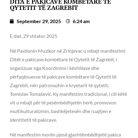
DITA E PAKICAVE KOMBËTARE TË
QYTETIT TË ZAGREBIT
September 29, 2025
6:24 am
E diel, 29 shtator 2025
Në Pavilonin Muzikor në Zrinjevac u mbajt manifestimi
Ditët e pakicave kombëtare të Qytetit të Zagrebit, i
organizuar nga Koordinimi i këshillave dhe
përfaqësuesve të pakicave kombëtare të Qytetit të
Zagrebit, nën patronazhin e kryetarit të qytetit,
Tomislav Tomašević. Ky manifestim tradicional, i cili këtë
vit u mbajt për të pesëmbëdhjetën herë, promovon
multikulturalizmin, bashkëjetesën dhe ruajtjen e
identitetit të pakicave.
Në manifestim morën pjesë gjashtëmbëdhjetë pakica