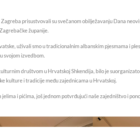
 Zagreba prisustvovali su svečanom obilježavanju Dana neovis
e Zagrebačke županije.
Hrvatske, uživali smo u tradicionalnim albanskim pjesmama i ple
iku svojom izvedbom.
lturnim društvom u Hrvatskoj Shkendija, bilo je suorganizat
ske kulture i tradicije među zajednicama u Hrvatskoj.
 jelima i pićima, još jednom potvrđujući naše zajedništvo i pon