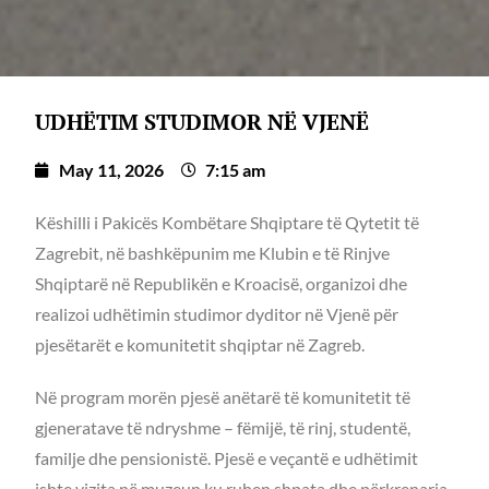
UDHËTIM STUDIMOR NË VJENË
May 11, 2026
7:15 am
Këshilli i Pakicës Kombëtare Shqiptare të Qytetit të
Zagrebit, në bashkëpunim me Klubin e të Rinjve
Shqiptarë në Republikën e Kroacisë, organizoi dhe
realizoi udhëtimin studimor dyditor në Vjenë për
pjesëtarët e komunitetit shqiptar në Zagreb.
Në program morën pjesë anëtarë të komunitetit të
gjeneratave të ndryshme – fëmijë, të rinj, studentë,
familje dhe pensionistë. Pjesë e veçantë e udhëtimit
ishte vizita në muzeun ku ruhen shpata dhe përkrenarja