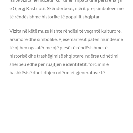
e Gjergj Kastriotit Skënderbeut, njërit prej simboleve më
të rëndësishme historike të popullit shqiptar.
Vizita në këtë muze kishte rëndësi të veçantë kulturore,
arsimore dhe simbolike. Pjesëmarrësit patën mundësinë
të njihen nga afër me një pjesë të rëndësishme të
historisë dhe trashëgimisë shqiptare, ndërsa udhëtimi
shërbeu edhe për ruajtjen e identitetit, forcimin e
bashkësisë dhe lidhjen ndërmjet gjeneratave të
ndryshme të komunitetit shqiptar në Zagreb.
Falënderojmë të gjithë pjesëmarrësit për pjesëmarrjen,
frymën e përbashkët dhe kontributin në realizimin e
suksesshëm të programit.