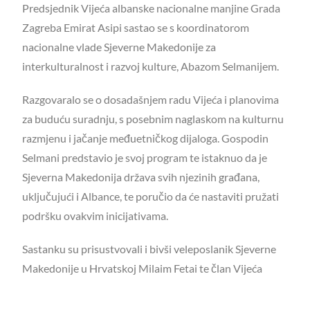
Predsjednik Vijeća albanske nacionalne manjine Grada
Zagreba Emirat Asipi sastao se s koordinatorom
nacionalne vlade Sjeverne Makedonije za
interkulturalnost i razvoj kulture, Abazom Selmanijem.
Razgovaralo se o dosadašnjem radu Vijeća i planovima
za buduću suradnju, s posebnim naglaskom na kulturnu
razmjenu i jačanje međuetničkog dijaloga. Gospodin
Selmani predstavio je svoj program te istaknuo da je
Sjeverna Makedonija država svih njezinih građana,
uključujući i Albance, te poručio da će nastaviti pružati
podršku ovakvim inicijativama.
Sastanku su prisustvovali i bivši veleposlanik Sjeverne
Makedonije u Hrvatskoj Milaim Fetai te član Vijeća
Mafis Zendeli.