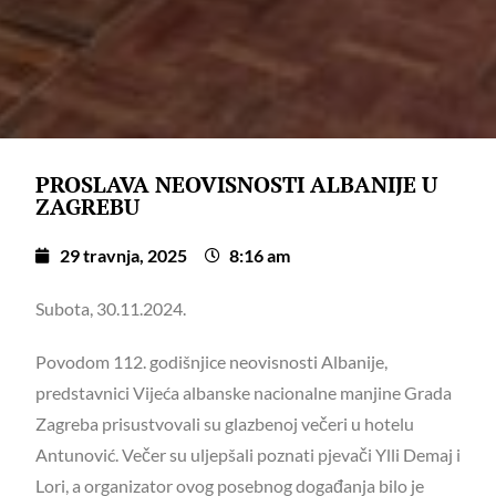
PROSLAVA NEOVISNOSTI ALBANIJE U
ZAGREBU
29 travnja, 2025
8:16 am
Subota, 30.11.2024.
Povodom 112. godišnjice neovisnosti Albanije,
predstavnici Vijeća albanske nacionalne manjine Grada
Zagreba prisustvovali su glazbenoj večeri u hotelu
Antunović. Večer su uljepšali poznati pjevači Ylli Demaj i
Lori, a organizator ovog posebnog događanja bilo je