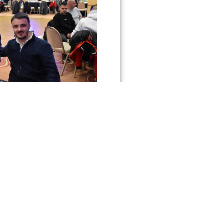
 mlade povodom kraja godine
IMATE LI PITANJA?