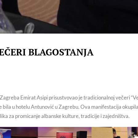
VEČERI BLAGOSTANJA
greba Emirat Asipi prisustvovao je tradicionalnoj večeri “Več
je bila u hotelu Antunović u Zagrebu. Ova manifestacija okupil
ilika za promicanje albanske kulture, tradicije i zajedništva.