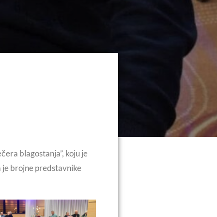
era blagostanja”, koju je
a je brojne predstavnike