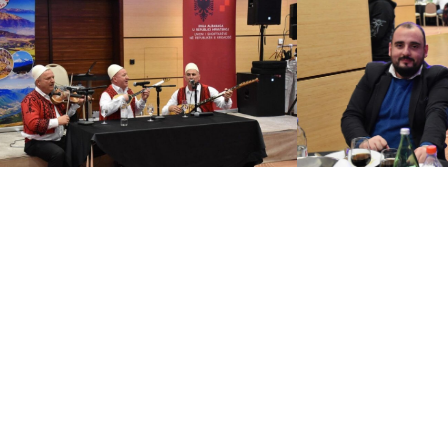
Iznenađenje Vijeća za učenike albanskog jezika u Zagrebu povodom kraja godine
Pokloni Vijeća za djecu i
RISNE POVEZNICE
VIŠE O NAMA