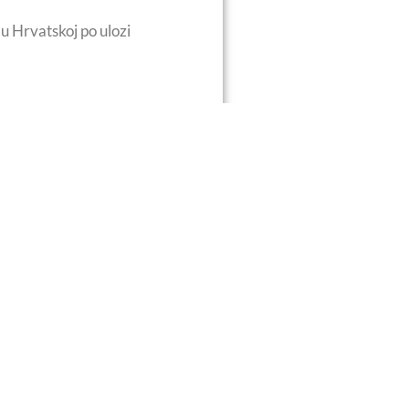
 u Hrvatskoj po ulozi
na materinskog jezika 2021.
IMATE LI PITANJA?
Klementa Crnčića 41, 10000
Zagreb