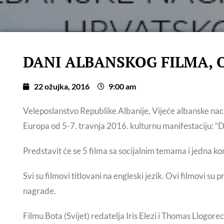
DANI ALBANSKOG FILMA, OD
22 ožujka, 2016
9:00 am
Veleposlanstvo Republike Albanije, Vijeće albanske na
Europa od 5-7. travnja 2016. kulturnu manifestaciju: “D
Predstavit će se 5 filma sa socijalnim temama i jedna ko
Svi su filmovi titlovani na engleski jezik. Ovi filmovi s
nagrade.
Filmu Bota (Svijet) redatelja Iris Elezi i Thomas Llogorec