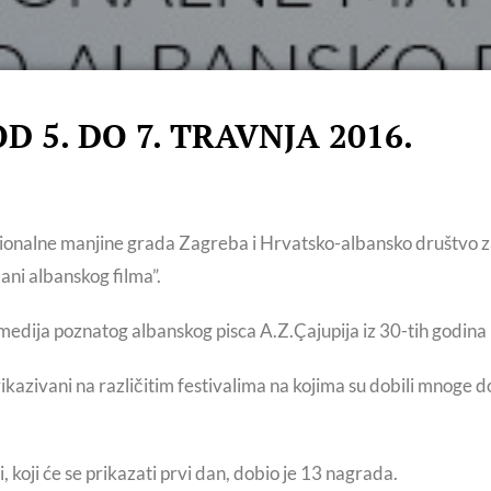
 5. DO 7. TRAVNJA 2016.
cionalne manjine grada Zagreba i Hrvatsko-albansko društvo z
ani albanskog filma”.
medija poznatog albanskog pisca A.Z.Çajupija iz 30-tih godina 
u prikazivani na različitim festivalima na kojima su dobili mno
i, koji će se prikazati prvi dan, dobio je 13 nagrada.