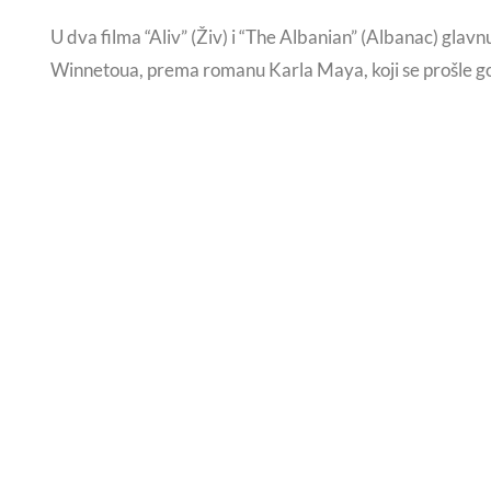
U dva filma “Aliv” (Živ) i “The Albanian” (Albanac) glavnu
Winnetoua, prema romanu Karla Maya, koji se prošle g
Održan Dan koordinacije vijeća nacionalnih manjina Gra
KO
Doznajte prvi sve o novim
aktivnostima. Prijavite se za