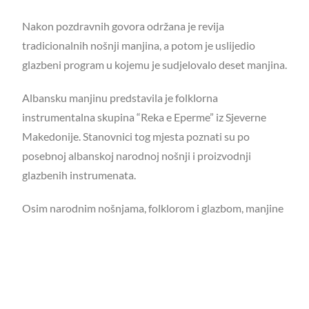
Nakon pozdravnih govora održana je revija
tradicionalnih nošnji manjina, a potom je uslijedio
glazbeni program u kojemu je sudjelovalo deset manjina.
Albansku manjinu predstavila je folklorna
instrumentalna skupina “Reka e Eperme” iz Sjeverne
Makedonije. Stanovnici tog mjesta poznati su po
posebnoj albanskoj narodnoj nošnji i proizvodnji
glazbenih instrumenata.
Osim narodnim nošnjama, folklorom i glazbom, manjine
su se predstavile i tradicionalnom kuhinjom na
štandovima.