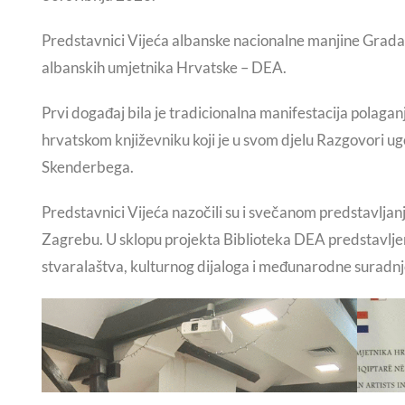
Predstavnici Vijeća albanske nacionalne manjine Grada 
albanskih umjetnika Hrvatske – DEA.
Prvi događaj bila je tradicionalna manifestacija polaga
hrvatskom književniku koji je u svom djelu Razgovori ugo
Skenderbega.
Predstavnici Vijeća nazočili su i svečanom predstavlja
Zagrebu. U sklopu projekta Biblioteka DEA predstavljen
stvaralaštva, kulturnog dijaloga i međunarodne suradnj