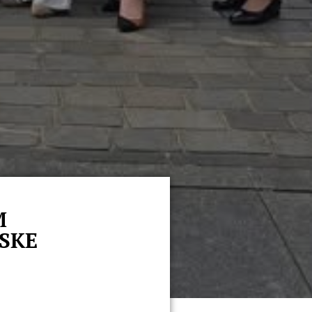
M
SKE