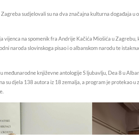
Zagreba sudjelovali su na dva značajna kulturna događaja u o
nja vijenca na spomenik fra Andrije Kačića Miošića u Zagrebu,
dni naroda slovinskoga pisao i o albanskom narodu te istaknuo 
nju međunarodne književne antologije S ljubavlju, Dea 8 u Alb
a su djela 138 autora iz 18 zemalja, a program je protekao u
e.