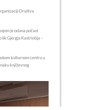
rganizaciji Društva
 kojom je odana počast
lik Gjergja Kastriotija –
anskom kulturnom centru u
 znaku književnog