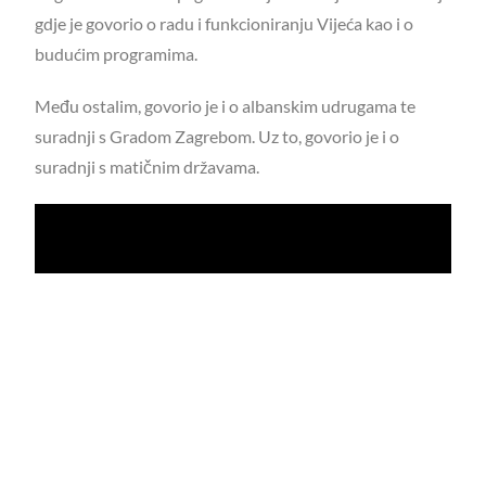
gdje je govorio o radu i funkcioniranju Vijeća kao i o
budućim programima.
Među ostalim, govorio je i o albanskim udrugama te
suradnji s Gradom Zagrebom. Uz to, govorio je i o
suradnji s matičnim državama.