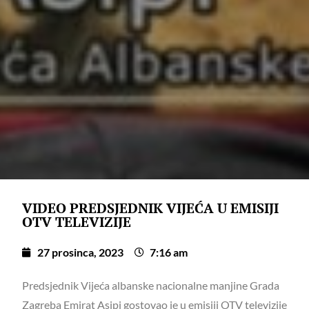
VIDEO PREDSJEDNIK VIJEĆA U EMISIJI
OTV TELEVIZIJE
27 prosinca, 2023
7:16 am
Predsjednik Vijeća albanske nacionalne manjine Grada
Zagreba Emirat Asipi gostovao je u emisiji OTV televizije