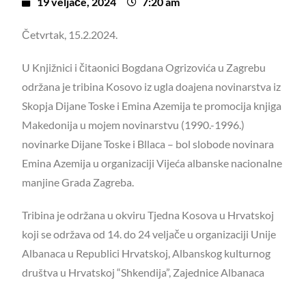
19 veljače, 2024
7:20 am
Četvrtak, 15.2.2024.
U Knjižnici i čitaonici Bogdana Ogrizovića u Zagrebu
održana je tribina Kosovo iz ugla doajena novinarstva iz
Skopja Dijane Toske i Emina Azemija te promocija knjiga
Makedonija u mojem novinarstvu (1990.-1996.)
novinarke Dijane Toske i Bllaca – bol slobode novinara
Emina Azemija u organizaciji Vijeća albanske nacionalne
manjine Grada Zagreba.
Tribina je održana u okviru Tjedna Kosova u Hrvatskoj
koji se održava od 14. do 24 veljače u organizaciji Unije
Albanaca u Republici Hrvatskoj, Albanskog kulturnog
društva u Hrvatskoj “Shkendija”, Zajednice Albanaca
Grada Zagreba, Vijeća albanske nacionalne manjine