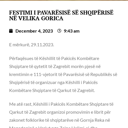
FESTIMI I PAVARËSISË SË SHQIPËRISË
NË VELIKA GORICA
December 4, 2023
9:43 am
E mërkurë, 29.11.2023.
Përfaqësues të Këshillit të Pakicës Kombëtare
Shqiptare të qytetit të Zagrebit morën pjesë në
kremtimin e 111-vjetorit të Pavarësisë së Republikës së
Shqipërisë të organizuar nga Këshilli i Pakicës
Kombëtare Shqiptare të Qarkut të Zagrebit.
Me atë rast, Këshilli i Pakicës Kombëtare Shqiptare të
Qarkut të Zagrebit organizoi promovimin e librit për
zakonet folklorike të shqiptarëve në Gornja Reka në
Maqedoninë e Veriut nga Zejna Halimi, si dhe