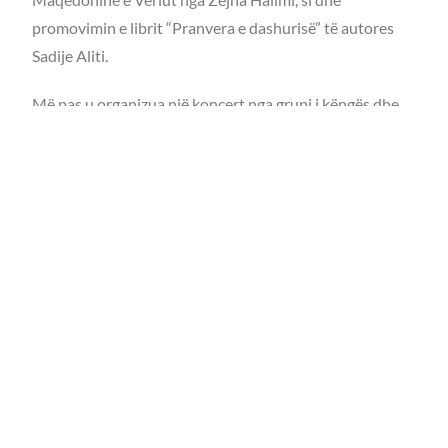
promovimin e librit “Pranvera e dashurisë” të autores
Sadije Aliti.
Më pas u organizua një koncert nga grupi i këngës dhe
vallëzimit folklorik “Reka e Epërme” nga Maqedonia e
Veriut, si dhe shoqata Kroate “Seljaçka sloga” nga
Bushevci.
Përpara Këshillit ishin kryetari Emirat Asipi,
nënkryetarja Gentiana Lleshdedaj dhe këshilltarët Shoip
Shoipi, Shuip Ziberi dhe Vildane Xhemaili.