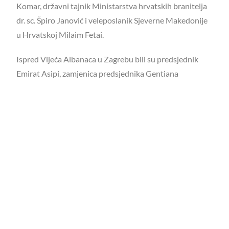
Komar, državni tajnik Ministarstva hrvatskih branitelja
dr. sc. Špiro Janović i veleposlanik Sjeverne Makedonije
u Hrvatskoj Milaim Fetai.
Ispred Vijeća Albanaca u Zagrebu bili su predsjednik
Emirat Asipi, zamjenica predsjednika Gentiana
Lleshdedaj te vijećnik Shuip Ziberi.
– Brojni Albanci su dali svoje živote kako bismo mi
danas uživali u brojnim blagodatima. Njihovu žrtvu ne
smijemo zaboraviti te danas moramo pomoći i brojnim
Albancima u priznavanju i rješavanju statusa branitelja.
Naša je zadaća danas raditi na integraciji Albanaca u
zajednicu te suzbiti nemilosrdnu asimilaciju jer je
bogatstvo u različitosti – poručio je predsjednik Vijeća
Emirat Asipi.