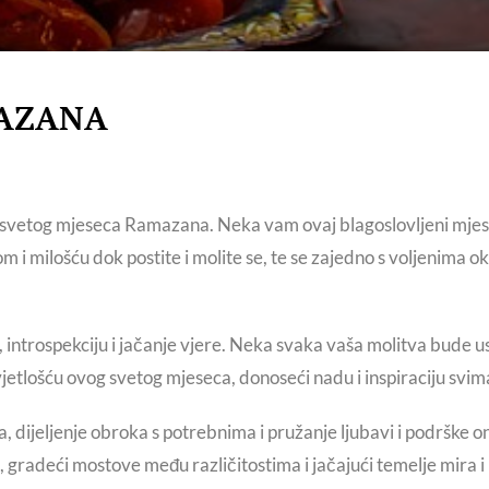
AZANA
 svetog mjeseca Ramazana. Neka vam ovaj blagoslovljeni mjese
 i milošću dok postite i molite se, te se zajedno s voljenima ok
ntrospekciju i jačanje vjere. Neka svaka vaša molitva bude us
tlošću ovog svetog mjeseca, donoseći nadu i inspiraciju svim
, dijeljenje obroka s potrebnima i pružanje ljubavi i podrške o
 gradeći mostove među različitostima i jačajući temelje mira i