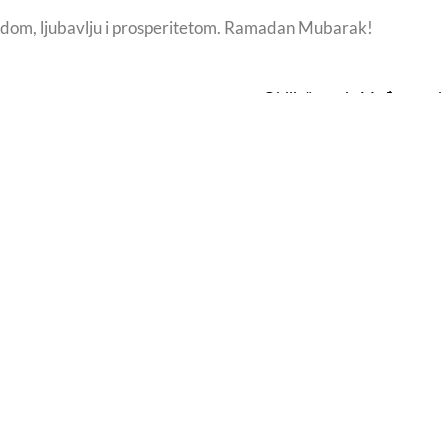
nadom, ljubavlju i prosperitetom. Ramadan Mubarak!
Obilježavanje Međunarodn
RISNE POVEZNICE
VIŠE O NAMA
Službene stranice Grada
POČETNA
Zagreba
O NAMA
Veleposlanstvo Republike
Albanije u Hrvatskoj
NOVOSTI