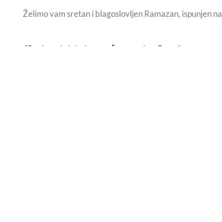
Želimo vam sretan i blagoslovljen Ramazan, ispunjen 
Predavanje i glazbena večer povodom Dana žena
KO
Doznajte prvi sve o novim
aktivnostima. Prijavite se za
mjesečni newsletter.