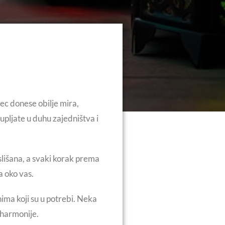
c donese obilje mira,
upljate u duhu zajedništva i
lišana, a svaki korak prema
a oko vas.
nima koji su u potrebi. Neka
 harmonije.