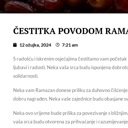
ČESTITKA POVODOM RAM
12 ožujka, 2024
7:21 am
S radošću i iskrenim osjećajima čestitamo vam početak
ljubavi i radosti. Neka vaša srca budu ispunjena dobrotom
solidarnosti.
Neka vam Ramazan donese priliku za duhovno čišćenje, i
dobru nagrađen. Neka vaše zajednice budu obasjane svje
Neka ovo vrijeme bude prilika za povezivanje s bližnjima
vaša srca budu otvorena za prihvaćanje i razumijevanje,